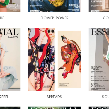
HIC
FLOWER POWER
CO
REBEL
SPREADS
SO