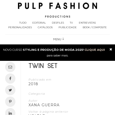
TUDO
EDITORIAL
DESFILES
TV
ENTREVISTAS
PERSONALIDADES
CATÁLOGOS
PUBLICIDADE
BOOK / COMPOSITE
MENU
×
NOVO CURSO
STYLING E PRODUÇÃO DE MODA 2025!
CLIQUE AQUI
para saber mais.
TWIN SET
Publicado em
2018
Categoria
Autor
XANA GUERRA
Voltar à página anterior