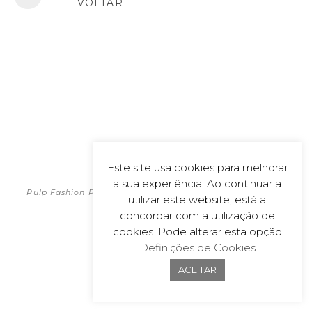
VOLTAR
TÍTUL
O:
“MAST
ER’S IN
RAGS”
|
STYLIS
T:
MARTA
ERNES
Este site usa cookies para melhorar
POLÍTICA DE PRIVACIDADE
TO |
MODEL
2026
a sua experiência. Ao continuar a
O:
Pulp Fashion Productions | All material on this website is
FELÍCI
utilizar este website, está a
copyrighted
A
concordar com a utilização de
ISCRA,
Powered by
wecoDEK, Lda
L’AGEN
cookies. Pode alterar esta opção
CE |
CASAC
Definições de Cookies
O
DECÉN
ACEITAR
IO;
TOP
TOMM
Y
HILFIG