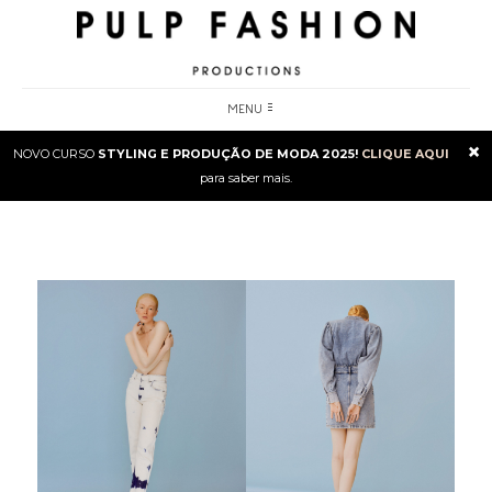
MENU
×
NOVO CURSO
STYLING E PRODUÇÃO DE MODA 2025!
CLIQUE AQUI
para saber mais.