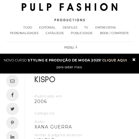
TUDO
EDITORIAL
DESFILES
TV
ENTREVISTAS
PERSONALIDADES
CATÁLOGOS
PUBLICIDADE
BOOK / COMPOSITE
MENU
×
NOVO CURSO
STYLING E PRODUÇÃO DE MODA 2025!
CLIQUE AQUI
para saber mais.
KISPO
Publicado em
2006
Categoria
Autor
XANA GUERRA
Voltar à página anterior