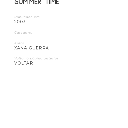
SUMMER TIME
Publicado em
2003
Categoria
Autor
XANA GUERRA
Voltar à página anterior
VOLTAR