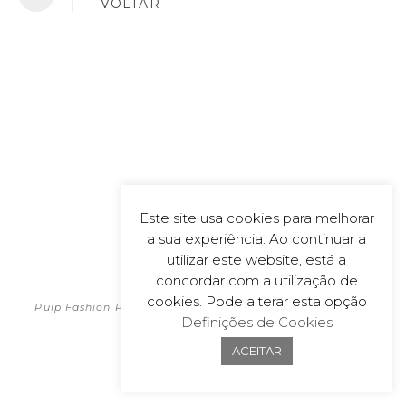
VOLTAR
Este site usa cookies para melhorar
a sua experiência. Ao continuar a
utilizar este website, está a
POLÍTICA DE PRIVACIDADE
concordar com a utilização de
2026
cookies. Pode alterar esta opção
Pulp Fashion Productions | All material on this website is
Definições de Cookies
copyrighted
Powered by
wecoDEK, Lda
ACEITAR