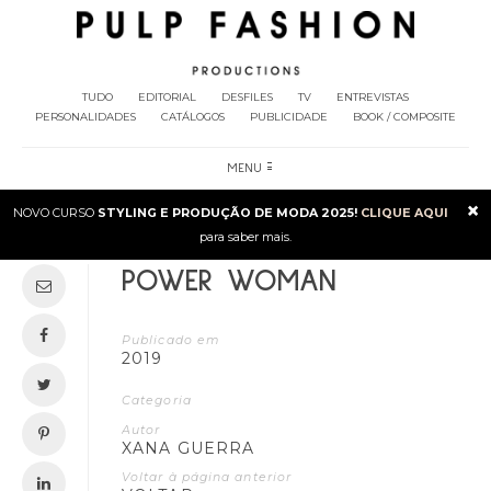
TUDO
EDITORIAL
DESFILES
TV
ENTREVISTAS
PERSONALIDADES
CATÁLOGOS
PUBLICIDADE
BOOK / COMPOSITE
MENU
×
NOVO CURSO
STYLING E PRODUÇÃO DE MODA 2025!
CLIQUE AQUI
para saber mais.
POWER WOMAN
Publicado em
2019
Categoria
Autor
XANA GUERRA
Voltar à página anterior