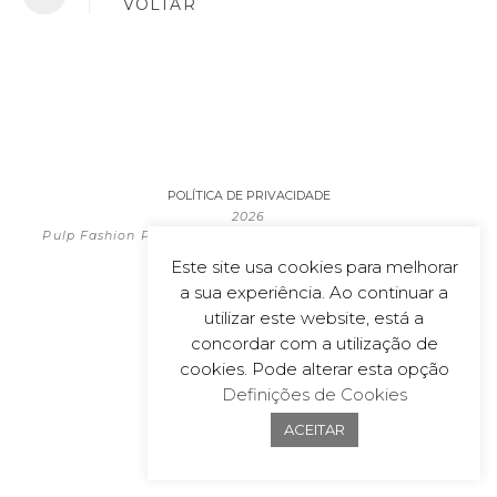
VOLTAR
POLÍTICA DE PRIVACIDADE
2026
Pulp Fashion Productions | All material on this website is
copyrighted
Este site usa cookies para melhorar
Powered by
wecoDEK, Lda
a sua experiência. Ao continuar a
utilizar este website, está a
concordar com a utilização de
cookies. Pode alterar esta opção
Definições de Cookies
ACEITAR