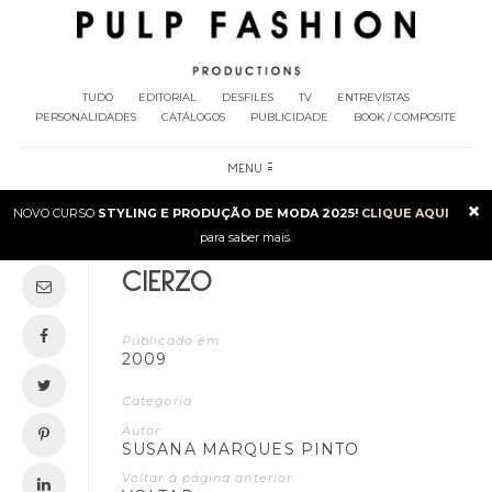
TUDO
EDITORIAL
DESFILES
TV
ENTREVISTAS
PERSONALIDADES
CATÁLOGOS
PUBLICIDADE
BOOK / COMPOSITE
MENU
×
NOVO CURSO
STYLING E PRODUÇÃO DE MODA 2025!
CLIQUE AQUI
para saber mais.
CIERZO
Publicado em
2009
Categoria
Autor
SUSANA MARQUES PINTO
Voltar à página anterior