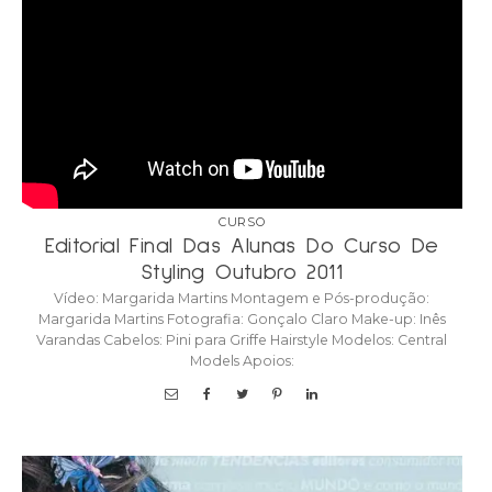
CURSO
Editorial Final Das Alunas Do Curso De
Styling Outubro 2011
Vídeo: Margarida Martins Montagem e Pós-produção:
Margarida Martins Fotografia: Gonçalo Claro Make-up: Inês
Varandas Cabelos: Pini para Griffe Hairstyle Modelos: Central
Models Apoios: