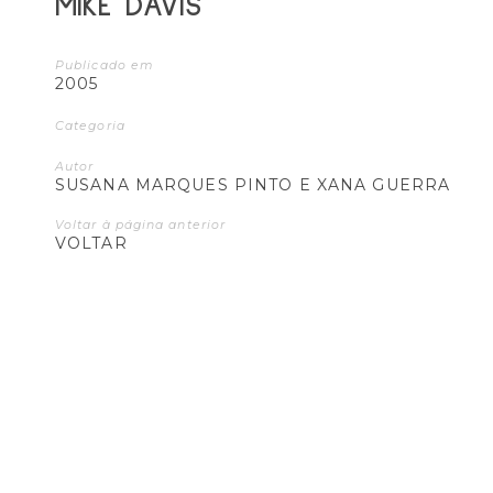
MIKE DAVIS
Publicado em
2005
Categoria
Autor
SUSANA MARQUES PINTO
E
XANA GUERRA
Voltar à página anterior
VOLTAR