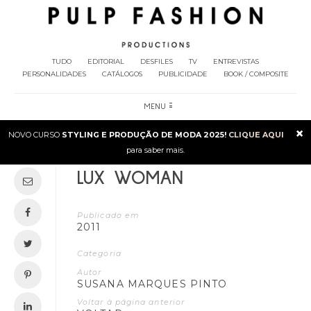
TUDO
EDITORIAL
DESFILES
TV
ENTREVISTAS
PERSONALIDADES
CATÁLOGOS
PUBLICIDADE
BOOK / COMPOSITE
MENU
×
NOVO CURSO
STYLING E PRODUÇÃO DE MODA 2025!
CLIQUE AQUI
para saber mais.
LUX WOMAN
Publicado em
2011
Categoria
Autor
SUSANA MARQUES PINTO
Voltar à página anterior