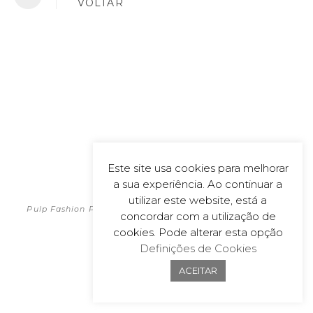
VOLTAR
Este site usa cookies para melhorar
a sua experiência. Ao continuar a
POLÍTICA DE PRIVACIDADE
2026
utilizar este website, está a
Pulp Fashion Productions | All material on this website is
concordar com a utilização de
copyrighted
cookies. Pode alterar esta opção
Powered by
wecoDEK, Lda
Definições de Cookies
ACEITAR