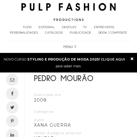
TUDO
EDITORIAL
DESFILES
TV
ENTREVISTAS
PERSONALIDADES
CATÁLOGOS
PUBLICIDADE
BOOK / COMPOSITE
MENU
×
NOVO CURSO
STYLING E PRODUÇÃO DE MODA 2025!
CLIQUE AQUI
para saber mais.
PEDRO MOURÃO
Publicado em
2008
Categoria
Autor
XANA GUERRA
Voltar à página anterior