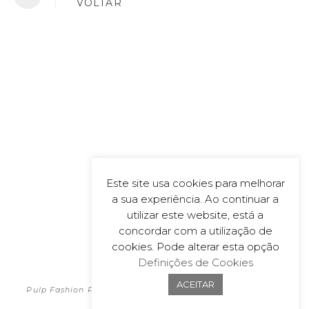
VOLTAR
Este site usa cookies para melhorar
a sua experiência. Ao continuar a
utilizar este website, está a
concordar com a utilização de
cookies. Pode alterar esta opção
Definições de Cookies
POLÍTICA DE PRIVACIDADE
2026
ACEITAR
Pulp Fashion Productions | All material on this website is
copyrighted