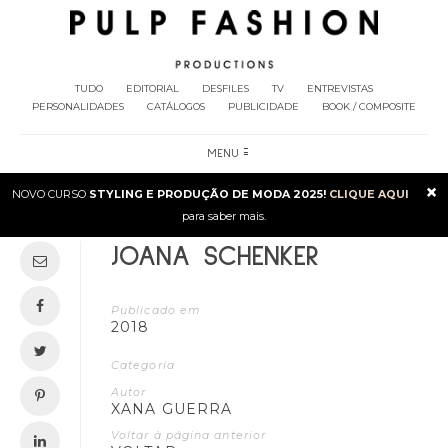
TUDO
EDITORIAL
DESFILES
TV
ENTREVISTAS
PERSONALIDADES
CATÁLOGOS
PUBLICIDADE
BOOK / COMPOSITE
MENU
×
NOVO CURSO
STYLING E PRODUÇÃO DE MODA 2025!
CLIQUE AQUI
para saber mais.
JOANA SCHENKER
Publicado em
2018
Categoria
Autor
XANA GUERRA
Voltar à página anterior