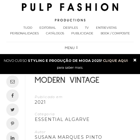
TUDO
EDITORIAL
DESFILES
TV
ENTREVISTAS
PERSONALIDADES
CATÁLOGOS
PUBLICIDADE
BOOK / COMPOSITE
MENU
×
NOVO CURSO
STYLING E PRODUÇÃO DE MODA 2025!
CLIQUE AQUI
para saber mais.
MODERN VINTAGE
Publicado em
2021
Categoria
ESSENTIAL ALGARVE
Autor
SUSANA MARQUES PINTO