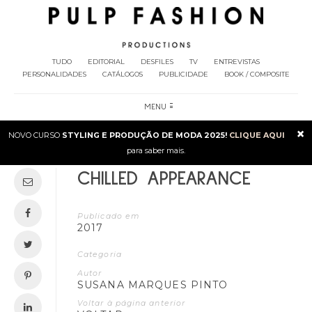
TUDO
EDITORIAL
DESFILES
TV
ENTREVISTAS
PERSONALIDADES
CATÁLOGOS
PUBLICIDADE
BOOK / COMPOSITE
MENU
×
NOVO CURSO
STYLING E PRODUÇÃO DE MODA 2025!
CLIQUE AQUI
para saber mais.
CHILLED APPEARANCE
Publicado em
2017
Categoria
Autor
SUSANA MARQUES PINTO
Voltar à página anterior