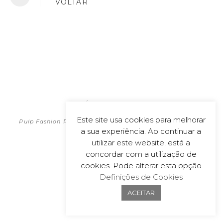
VOLTAR
POLÍTICA DE PRIVACIDADE
2026
Este site usa cookies para melhorar
Pulp Fashion Productions | All material on this website is
a sua experiência. Ao continuar a
copyrighted
Powered by
wecoDEK, Lda
utilizar este website, está a
concordar com a utilização de
cookies. Pode alterar esta opção
Definições de Cookies
ACEITAR