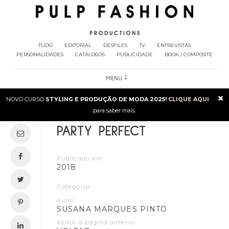
TUDO
EDITORIAL
DESFILES
TV
ENTREVISTAS
PERSONALIDADES
CATÁLOGOS
PUBLICIDADE
BOOK / COMPOSITE
MENU
×
NOVO CURSO
STYLING E PRODUÇÃO DE MODA 2025!
CLIQUE AQUI
para saber mais.
PARTY PERFECT
Publicado em
2018
Categoria
Autor
SUSANA MARQUES PINTO
Voltar à página anterior