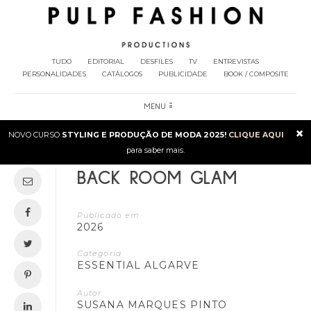
TUDO
EDITORIAL
DESFILES
TV
ENTREVISTAS
PERSONALIDADES
CATÁLOGOS
PUBLICIDADE
BOOK / COMPOSITE
MENU
×
NOVO CURSO
STYLING E PRODUÇÃO DE MODA 2025!
CLIQUE AQUI
para saber mais.
BACK ROOM GLAM
Publicado em
2026
Categoria
ESSENTIAL ALGARVE
Autor
SUSANA MARQUES PINTO