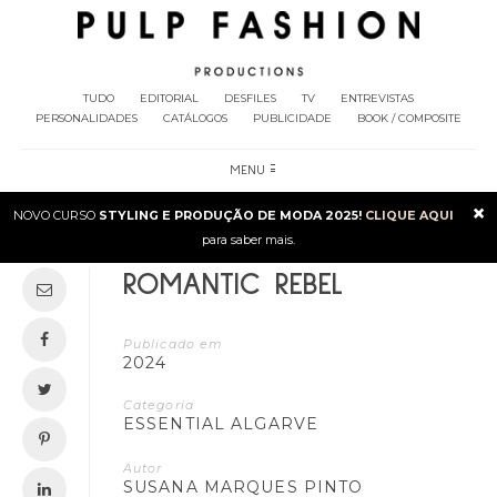
TUDO
EDITORIAL
DESFILES
TV
ENTREVISTAS
PERSONALIDADES
CATÁLOGOS
PUBLICIDADE
BOOK / COMPOSITE
MENU
×
NOVO CURSO
STYLING E PRODUÇÃO DE MODA 2025!
CLIQUE AQUI
para saber mais.
ROMANTIC REBEL
Publicado em
2024
Categoria
ESSENTIAL ALGARVE
Autor
SUSANA MARQUES PINTO