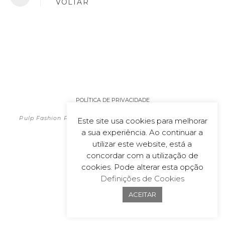
VOLTAR
POLÍTICA DE PRIVACIDADE
2026
Pulp Fashion Productions | All material on this website is
Este site usa cookies para melhorar
copyrighted
a sua experiência. Ao continuar a
Powered by
wecoDEK, Lda
utilizar este website, está a
concordar com a utilização de
cookies. Pode alterar esta opção
Definições de Cookies
ACEITAR