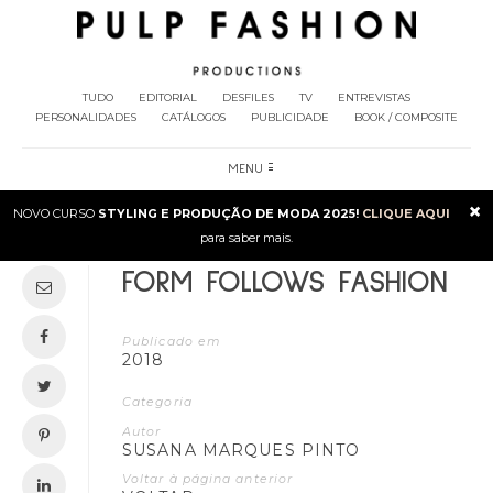
TUDO
EDITORIAL
DESFILES
TV
ENTREVISTAS
PERSONALIDADES
CATÁLOGOS
PUBLICIDADE
BOOK / COMPOSITE
MENU
×
NOVO CURSO
STYLING E PRODUÇÃO DE MODA 2025!
CLIQUE AQUI
para saber mais.
FORM FOLLOWS FASHION
Publicado em
2018
Categoria
Autor
SUSANA MARQUES PINTO
Voltar à página anterior