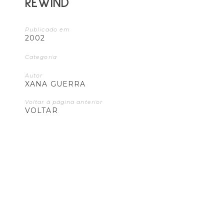
REWIND
Publicado em
2002
Categoria
Autor
XANA GUERRA
Voltar à página anterior
VOLTAR