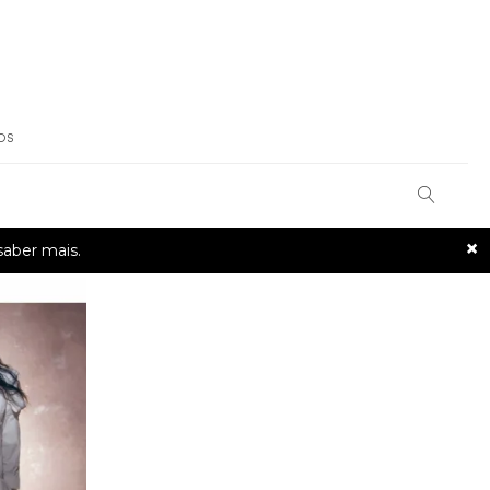
OS
×
saber mais.