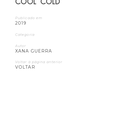
COOL COLD
Publicado em
2019
Categoria
Autor
XANA GUERRA
Voltar à página anterior
VOLTAR