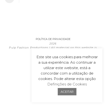
POLÍTICA DE PRIVACIDADE
2026
Pulp Fashion Productions | All material on this website is
copyrighted
Powered by
wecoDEK, Lda
Este site usa cookies para melhorar
a sua experiência. Ao continuar a
utilizar este website, está a
concordar com a utilização de
cookies. Pode alterar esta opção
Definições de Cookies
ACEITAR