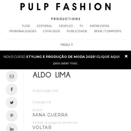
TUDO
EDITORIAL
DESFILES
TV
ENTREVISTAS
PERSONALIDADES
CATÁLOGOS
PUBLICIDADE
BOOK / COMPOSITE
MENU
×
NOVO CURSO
STYLING E PRODUÇÃO DE MODA 2025!
CLIQUE AQUI
para saber mais.
ALDO LIMA
Publicado em
Categoria
Autor
XANA GUERRA
Voltar à página anterior
VOLTAR