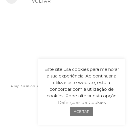
VOLTAR
Este site usa cookies para melhorar
a sua experiência. Ao continuar a
POLÍTICA DE PRIVACIDADE
2026
utilizar este website, está a
Pulp Fashion Productions | All material on this website is
concordar com a utilização de
copyrighted
cookies. Pode alterar esta opção
Powered by
wecoDEK, Lda
Definições de Cookies
ACEITAR