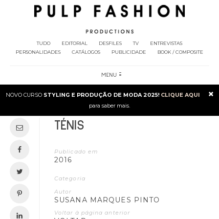
TUDO
EDITORIAL
DESFILES
TV
ENTREVISTAS
PERSONALIDADES
CATÁLOGOS
PUBLICIDADE
BOOK / COMPOSITE
MENU
×
NOVO CURSO
STYLING E PRODUÇÃO DE MODA 2025!
CLIQUE AQUI
para saber mais.
TÉNIS
Publicado em
2016
Categoria
Autor
SUSANA MARQUES PINTO
Voltar à página anterior