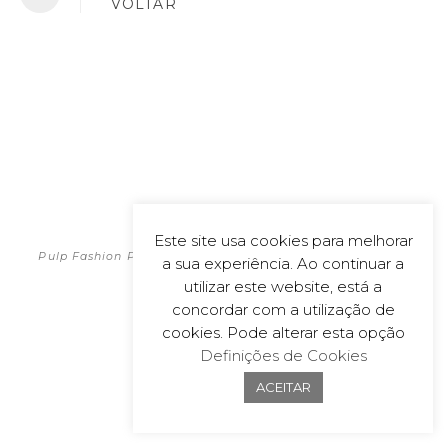
VOLTAR
POLÍTICA DE PRIVACIDADE
Este site usa cookies para melhorar
2026
Pulp Fashion Productions | All material on this website is
a sua experiência. Ao continuar a
copyrighted
utilizar este website, está a
Powered by
wecoDEK, Lda
concordar com a utilização de
cookies. Pode alterar esta opção
Definições de Cookies
ACEITAR