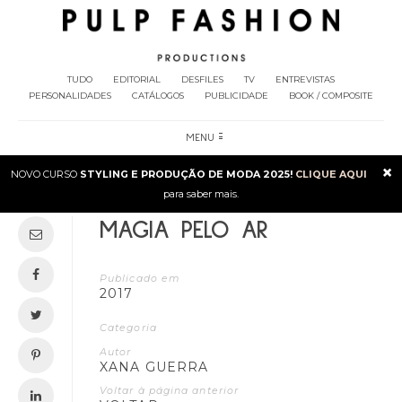
TUDO
EDITORIAL
DESFILES
TV
ENTREVISTAS
PERSONALIDADES
CATÁLOGOS
PUBLICIDADE
BOOK / COMPOSITE
MENU
×
NOVO CURSO
STYLING E PRODUÇÃO DE MODA 2025!
CLIQUE AQUI
para saber mais.
MAGIA PELO AR
Publicado em
2017
Categoria
Autor
XANA GUERRA
Voltar à página anterior