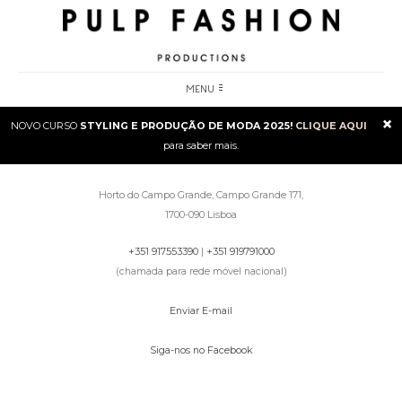
MENU
×
NOVO CURSO
STYLING E PRODUÇÃO DE MODA 2025!
CLIQUE AQUI
para saber mais.
Horto do Campo Grande, Campo Grande 171,
1700-090 Lisboa
+351 917553390
|
+351 919791000
(chamada para rede móvel nacional)
Enviar E-mail
Siga-nos no Facebook