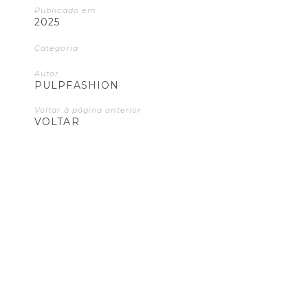
Publicado em
2025
Categoria
Autor
PULPFASHION
Voltar à página anterior
VOLTAR