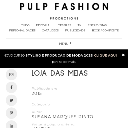
TUDO
EDITORIAL
DESFILES
TV
ENTREVISTAS
PERSONALIDADES
CATÁLOGOS
PUBLICIDADE
BOOK / COMPOSITE
MENU
×
NOVO CURSO
STYLING E PRODUÇÃO DE MODA 2025!
CLIQUE AQUI
para saber mais.
LOJA DAS MEIAS
Publicado em
2015
Categoria
Autor
SUSANA MARQUES PINTO
Voltar à página anterior