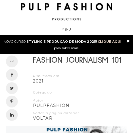
MENU
×
NOVO CURSO
STYLING E PRODUÇÃO DE MODA 2025!
CLIQUE AQUI
para saber mais.
FASHION JOURNALISM 101
Publicado em
2021
Categoria
Autor
PULPFASHION
Voltar à página anterior
VOLTAR