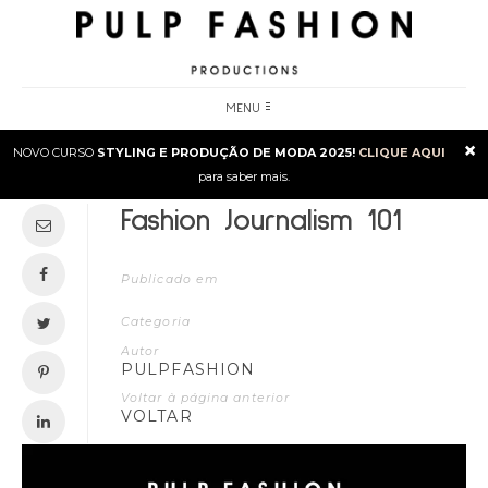
MENU
×
NOVO CURSO
STYLING E PRODUÇÃO DE MODA 2025!
CLIQUE AQUI
para saber mais.
Fashion Journalism 101
Publicado em
Categoria
Autor
PULPFASHION
Voltar à página anterior
VOLTAR