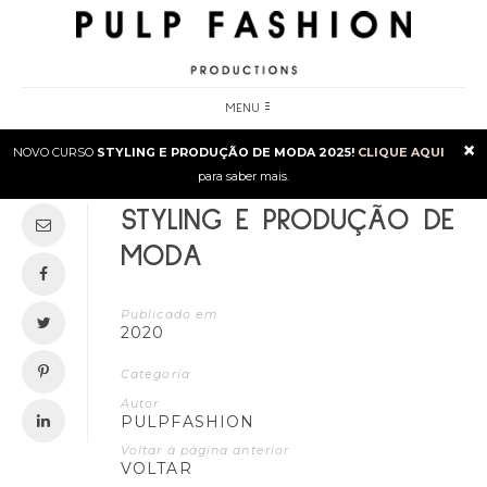
MENU
×
NOVO CURSO
STYLING E PRODUÇÃO DE MODA 2025!
CLIQUE AQUI
para saber mais.
STYLING E PRODUÇÃO DE
MODA
Publicado em
2020
Categoria
Autor
PULPFASHION
Voltar à página anterior
VOLTAR