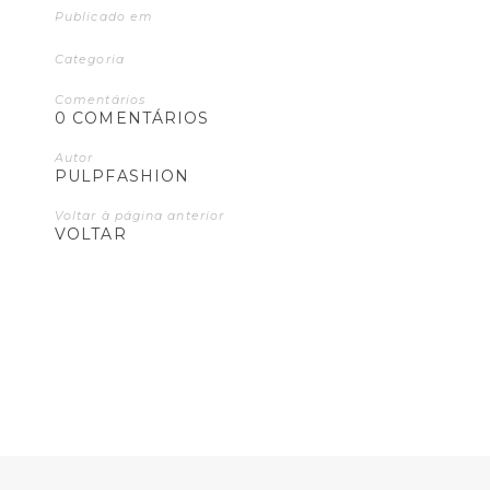
Publicado em
Categoria
Comentários
0 COMENTÁRIOS
Autor
PULPFASHION
Voltar à página anterior
VOLTAR