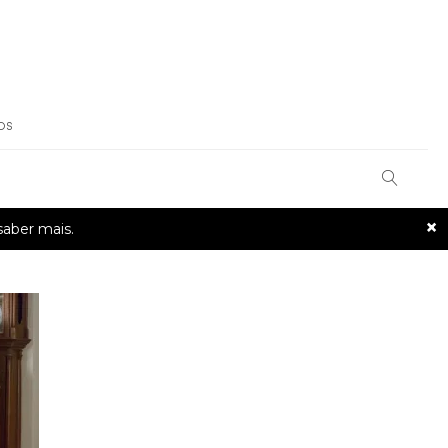
OS
×
saber mais.