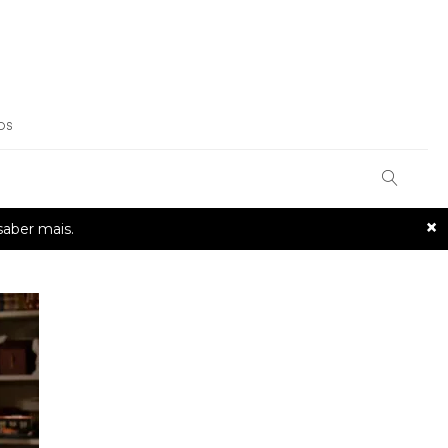
OS
×
saber mais.