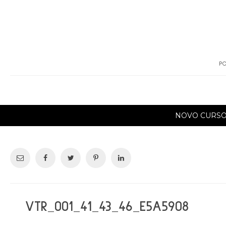
PO
NOVO CURS
VTR_001_41_43_46_E5A5908