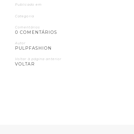
Publicado em
Categoria
Comentários
0 COMENTÁRIOS
Autor
PULPFASHION
Voltar à página anterior
VOLTAR