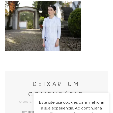
DEIXAR UM
COMENTÁRIO
Este site usa cookies para melhorar
O seu endereço de e-mail não será publicado
a sua experiência. Ao continuar a
Tem de
iniciar a sessão
para publicar um comentário.