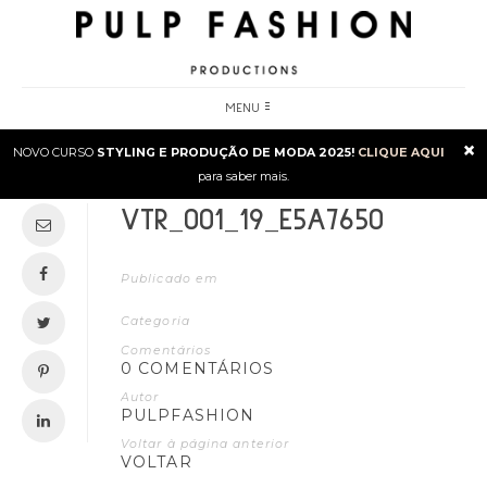
MENU
×
NOVO CURSO
STYLING E PRODUÇÃO DE MODA 2025!
CLIQUE AQUI
para saber mais.
VTR_001_19_E5A7650
Publicado em
Categoria
Comentários
0 COMENTÁRIOS
Autor
PULPFASHION
Voltar à página anterior
VOLTAR