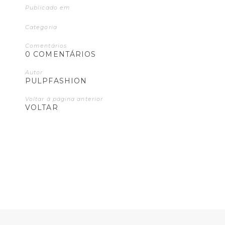
Publicado em
Categoria
Comentários
0 COMENTÁRIOS
Autor
PULPFASHION
Voltar à página anterior
VOLTAR