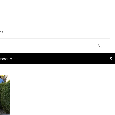
OS
×
saber mais.