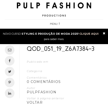
MENU
×
NOVO CURSO
STYLING E PRODUÇÃO DE MODA 2025!
CLIQUE AQUI
para saber mais.
QOD_051_19_Z6A7384-3
Publicado em
Categoria
Comentários
0 COMENTÁRIOS
Autor
PULPFASHION
Voltar à página anterior
VOLTAR