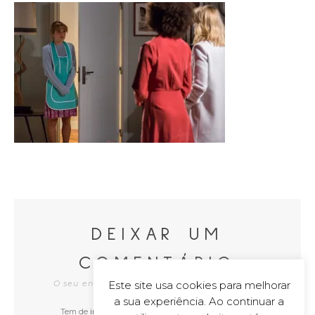
DEIXAR UM
COMENTÁRIO
Este site usa cookies para melhorar
O seu endereço de e-mail não será publicado
a sua experiência. Ao continuar a
Tem de
iniciar a sessão
para publicar um comentário.