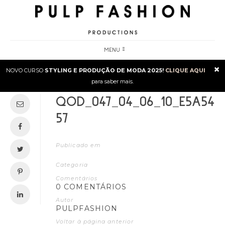
MENU
×
NOVO CURSO
STYLING E PRODUÇÃO DE MODA 2025!
CLIQUE AQUI
para saber mais.
QOD_047_04_06_10_E5A54
57
Publicado em
Categoria
Comentários
0 COMENTÁRIOS
Autor
PULPFASHION
Voltar à página anterior