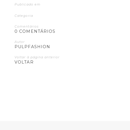
Publicado em
Categoria
Comentários
0 COMENTÁRIOS
Autor
PULPFASHION
Voltar à página anterior
VOLTAR