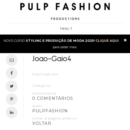
MENU
×
NOVO CURSO
STYLING E PRODUÇÃO DE MODA 2025!
CLIQUE AQUI
para saber mais.
Joao-Gaio4
Publicado em
Categoria
Comentários
0 COMENTÁRIOS
Autor
PULPFASHION
Voltar à página anterior
VOLTAR