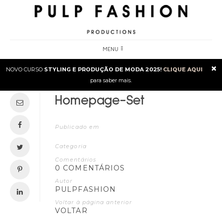
MENU
×
NOVO CURSO
STYLING E PRODUÇÃO DE MODA 2025!
CLIQUE AQUI
para saber mais.
Homepage-Set
Publicado em
Categoria
Comentários
0 COMENTÁRIOS
Autor
PULPFASHION
Voltar à página anterior
VOLTAR