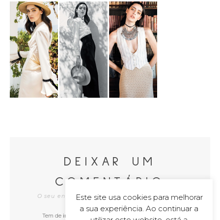
DEIXAR UM
COMENTÁRIO
Este site usa cookies para melhorar
O seu endereço de e-mail não será publicado
a sua experiência. Ao continuar a
Tem de
iniciar a sessão
para publicar um comentário.
utilizar este website, está a