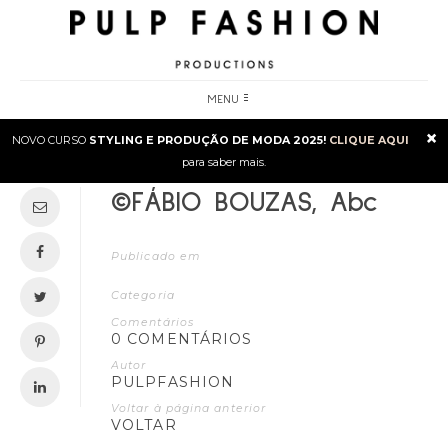
MENU
×
NOVO CURSO
STYLING E PRODUÇÃO DE MODA 2025!
CLIQUE AQUI
para saber mais.
©FÁBIO BOUZAS, Abc
Publicado em
Categoria
Comentários
0 COMENTÁRIOS
Autor
PULPFASHION
Voltar à página anterior
VOLTAR