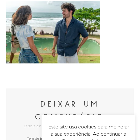
DEIXAR UM
COMENTÁRIO
Este site usa cookies para melhorar
O seu endereço de e-mail não será publicado
a sua experiência. Ao continuar a
Tem de
iniciar a sessão
para publicar um comentário.