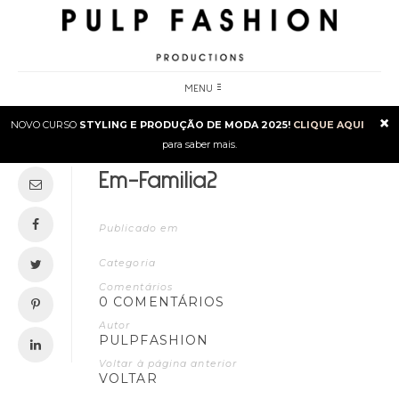
MENU
×
NOVO CURSO
STYLING E PRODUÇÃO DE MODA 2025!
CLIQUE AQUI
para saber mais.
Em-Familia2
Publicado em
Categoria
Comentários
0 COMENTÁRIOS
Autor
PULPFASHION
Voltar à página anterior
VOLTAR