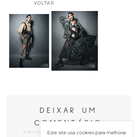
VOLTAR
DEIXAR UM
COMENTÁRIO
Este site usa cookies para melhorar
O seu endereço de e-mail não será publicado