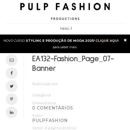
MENU
×
NOVO CURSO
STYLING E PRODUÇÃO DE MODA 2025!
CLIQUE AQUI
para saber mais.
EA132-Fashion_Page_07-
Banner
Publicado em
Categoria
Comentários
0 COMENTÁRIOS
Autor
PULPFASHION
Voltar à página anterior