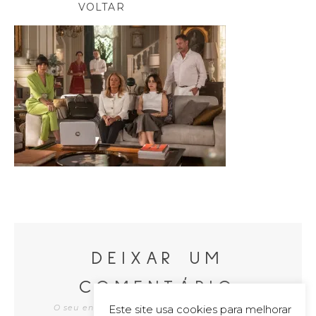
VOLTAR
DEIXAR UM
COMENTÁRIO
Este site usa cookies para melhorar
O seu endereço de e-mail não será publicado