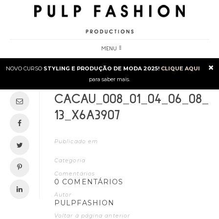
MENU
×
NOVO CURSO
STYLING E PRODUÇÃO DE MODA 2025!
CLIQUE AQUI
para saber mais.
CACAU_008_01_04_06_08_
13_X6A3907
Publicado em
Categoria
Comentários
0 COMENTÁRIOS
Autor
PULPFASHION
Voltar à página anterior