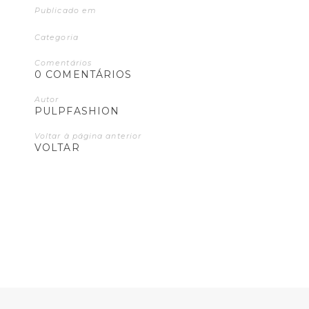
Publicado em
Categoria
Comentários
0 COMENTÁRIOS
Autor
PULPFASHION
Voltar à página anterior
VOLTAR