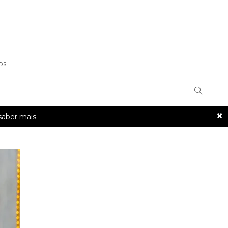
OS
×
saber mais.