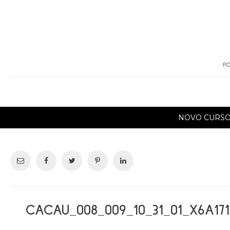
PO
NOVO CURS
CACAU_008_009_10_31_01_X6A171