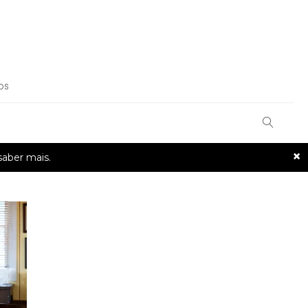
OS
×
saber mais.