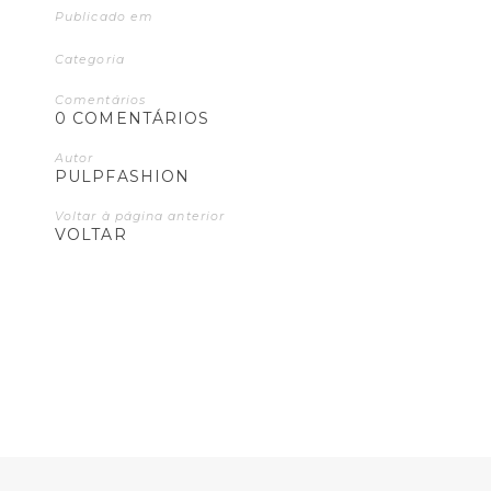
Publicado em
Categoria
Comentários
0 COMENTÁRIOS
Autor
PULPFASHION
Voltar à página anterior
VOLTAR