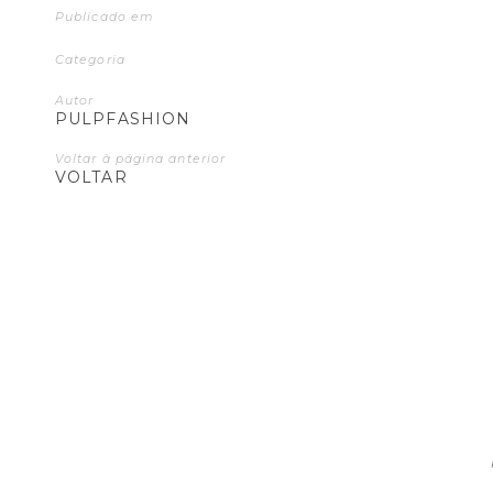
Publicado em
Categoria
Autor
PULPFASHION
Voltar à página anterior
VOLTAR