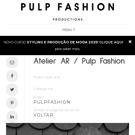
MENU
×
NOVO CURSO
STYLING E PRODUÇÃO DE MODA 2025!
CLIQUE AQUI
para saber mais.
Atelier AR / Pulp Fashion
Publicado em
Categoria
Autor
PULPFASHION
Voltar à página anterior
VOLTAR