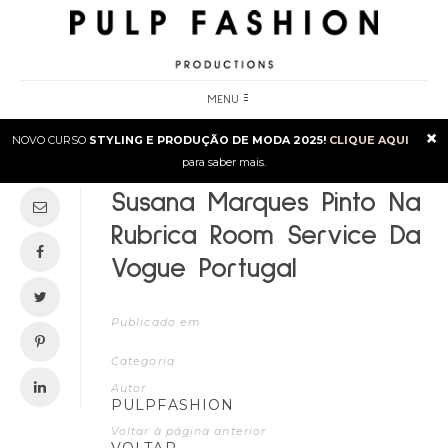
MENU
×
NOVO CURSO
STYLING E PRODUÇÃO DE MODA 2025!
CLIQUE AQUI
para saber mais.
Susana Marques Pinto Na
Rubrica Room Service Da
Vogue Portugal
Publicado em
Categoria
Autor
PULPFASHION
Voltar à página anterior