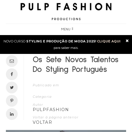
MENU
×
NOVO CURSO
STYLING E PRODUÇÃO DE MODA 2025!
CLIQUE AQUI
para saber mais.
Os Sete Novos Talentos
Do Styling Português
Publicado em
Categoria
Autor
PULPFASHION
Voltar à página anterior
VOLTAR