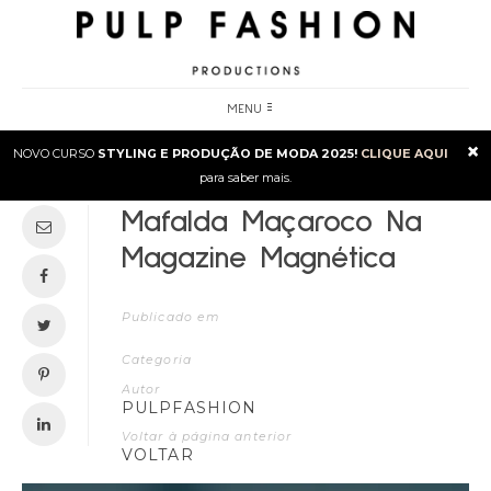
MENU
×
NOVO CURSO
STYLING E PRODUÇÃO DE MODA 2025!
CLIQUE AQUI
para saber mais.
Mafalda Maçaroco Na
Magazine Magnética
Publicado em
Categoria
Autor
PULPFASHION
Voltar à página anterior
VOLTAR